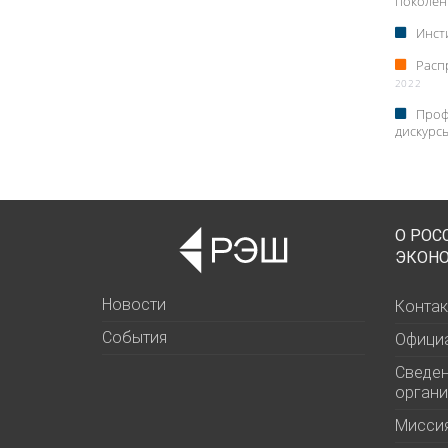
поколен
Инст
Расп
2022
Проф
дискурс
О РОС
ЭКОН
Новости
Контак
События
Офици
Сведен
органи
Миссия