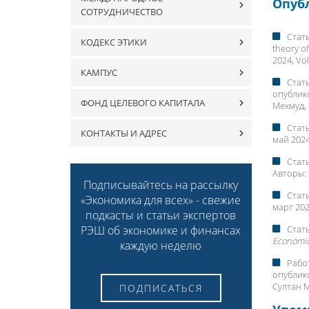
Опуб
СОТРУДНИЧЕСТВО
Стать
КОДЕКС ЭТИКИ
theory o
2024, Vo
КАМПУС
Стать
опублик
ФОНД ЦЕЛЕВОГО КАПИТАЛА
Мехмуд
,
Стать
КОНТАКТЫ И АДРЕС
май 2024
Стать
Авторы:
Подписывайтесь на рассылку
Стать
«Экономика для всех» - свежие
март 202
подкасты и статьи экспертов
Стать
РЭШ об экономике и финансах
Economic
каждую неделю
Работ
опублик
Султан 
ПОДПИСАТЬСЯ