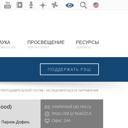
АУКА
ПРОСВЕЩЕНИЕ
РЕСУРСЫ
ОФЕССОРА
ПОРТАЛ GURU
СЕРВИСЫ
ПОДДЕРЖАТЬ РЭШ
ПРЕПОДАВАТЕЛЬСКИЙ СОСТАВ
ИССЛЕДОВАТЕЛЬСКОЕ НАПРАВЛЕНИЕ
mood)
smehmood (at) nes.ru
https://bit.ly/3eaGQUC
Офис: 244
т Париж-Дофин,