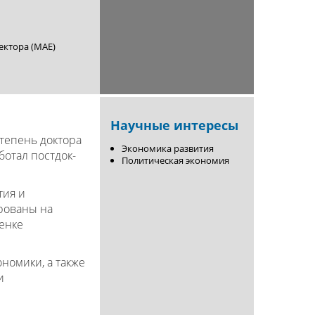
ектора (MAE)
Научные интересы
степень доктора
Экономика развития
ботал постдок-
Политическая экономия
тия и
ированы на
ценке
номики, а также
и