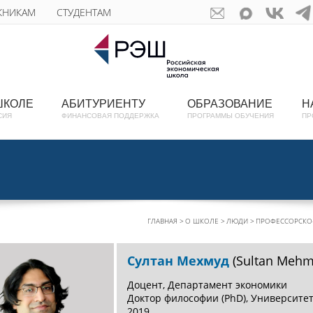
КНИКАМ
СТУДЕНТАМ
ШКОЛЕ
АБИТУРИЕНТУ
ОБРАЗОВАНИЕ
Н
СИЯ
ФИНАНСОВАЯ ПОДДЕРЖКА
ПРОГРАММЫ ОБУЧЕНИЯ
ПР
ГЛАВНАЯ
О ШКОЛЕ
ЛЮДИ
ПРОФЕССОРСКО-
Султан Мехмуд
(Sultan Meh
Доцент, Департамент экономики
Доктор философии (PhD), Университе
2019