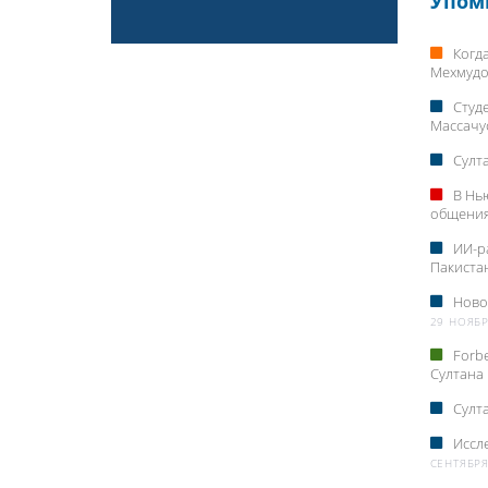
Упом
Когд
Мехмудо
Студ
Массачус
Султ
В Нь
общени
ИИ-р
Пакиста
Ново
29 НОЯБР
Forb
Султана
Султ
Иссл
СЕНТЯБРЯ