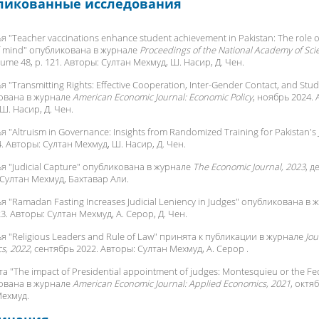
ликованные исследования
я "
Teacher vaccinations enhance student achievement in Pakistan: The role 
f mind
" опубликована в журнале
Proceedings of the National Academy of Sci
lume 48, p. 121. Авторы:
Султан Мехмуд
, Ш. Насир, Д. Чен.
я "
Transmitting Rights: Effective Cooperation, Inter-Gender Contact, and St
ована в журнале
American Economic Journal: Economic Policy
, ноябрь 2024.
 Ш. Насир, Д. Чен.
я "
Altruism in Governance: Insights from Randomized Training for Pakistan's 
. Авторы:
Султан Мехмуд
, Ш. Насир, Д. Чен.
я "
Judicial Capture
" опубликована в журнале
The Economic Journal, 2023
, д
Султан Мехмуд
, Бахтавар Али.
я "
Ramadan Fasting Increases Judicial Leniency in Judges
" опубликована в 
3. Авторы:
Султан Мехмуд
, А. Серор, Д. Чен.
я "
Religious Leaders and Rule of Law
" принята к публикации в журнале
Jou
s, 2022
, сентябрь 2022. Авторы:
Султан Мехмуд
, A. Серор .
а "
The impact of Presidential appointment of judges: Montesquieu or the Fed
ована в журнале
American Economic Journal: Applied Economics, 2021
, октя
Мехмуд
.