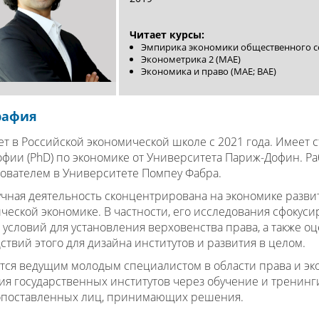
Читает курсы:
Эмпирика экономики общественного с
Эконометрика 2 (MAE)
Экономика и право (MAE; BAE)
рафия
ет в Российской экономической школе с 2021 года. Имеет 
фии (PhD) по экономике от Университета Париж-Дофин. Ра
ователем в Университете Помпеу Фабра.
учная деятельность сконцентрирована на экономике разви
ческой экономике. В частности, его исследования сфокус
 условий для установления верховенства права, а также о
ствий этого для дизайна институтов и развития в целом.
тся ведущим молодым специалистом в области права и эко
ия государственных институтов через обучение и тренинг
опоставленных лиц, принимающих решения.