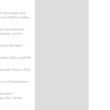
of role models and
ences (PNAS)
, ноябрь
udent Achievement
"
 Авторы:
Султан
Junior Ministers
" ,
екабрь 2023, uead106.
журнале
Nature, 2023
,
rnal of Development
eralists?
"
брь 2021. Автор: