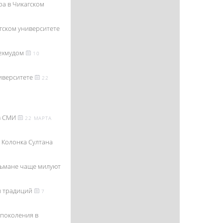
а в Чикагском
гском университете
Мехмудом
10
иверситете
22
в СМИ
22 МАРТА
. Колонка Султана
льмане чаще милуют
 и традиций
7
 поколения в