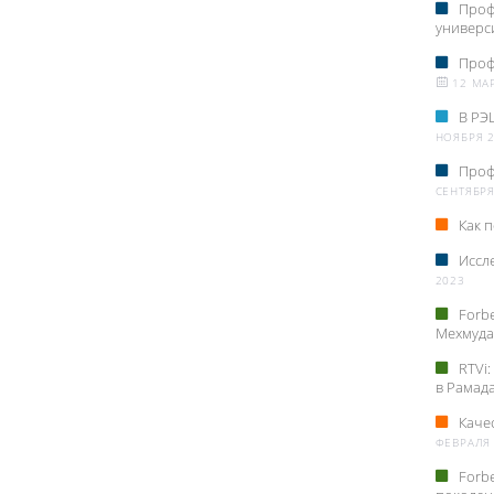
Проф
универс
Проф
12 МАР
В РЭ
НОЯБРЯ 
Проф
СЕНТЯБРЯ
Как 
Иссл
2023
Forb
Мехмуд
RTVi
в Рамад
Каче
ФЕВРАЛЯ
Forb