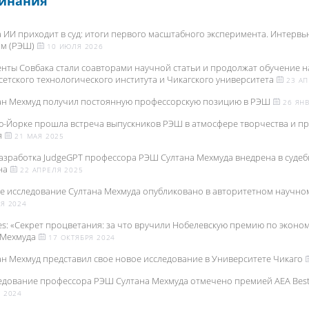
инания
а ИИ приходит в суд: итоги первого масштабного эксперимента. Интервь
м (РЭШ)
10 ИЮЛЯ 2026
енты Совбака стали соавторами научной статьи и продолжат обучение 
етского технологического института и Чикагского университета
23 АП
ан Мехмуд получил постоянную профессорскую позицию в РЭШ
26 ЯНВ
ю-Йорке прошла встреча выпускников РЭШ в атмосфере творчества и п
я
21 МАЯ 2025
азработка JudgeGPT профессора РЭШ Султана Мехмуда внедрена в судеб
на
22 АПРЕЛЯ 2025
е исследование Султана Мехмуда опубликовано в авторитетном научн
Я 2024
es: «Секрет процветания: за что вручили Нобелевскую премию по эконом
 Мехмуда
17 ОКТЯБРЯ 2024
ан Мехмуд представил свое новое исследование в Университете Чикаго
едование профессора РЭШ Султана Мехмуда отмечено премией AEA Best
 2024