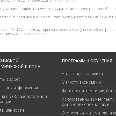
ие». Колонка Султана Мехмуда
16 ЯНВАРЯ 2023
итуты, помогающие экономическому развитию и тормозящие его
5 СЕ
ространение гендерных норм в школе: экспериментальные данные из П
ессор РЭШ Султан Мехмуд принял участие в Международной конференц
ы и критика»
5 АПРЕЛЯ 2022
СИЙСКОЙ
ПРОГРАММЫ ОБУЧЕНИЯ
ОМИЧЕСКОЙ ШКОЛЕ
Бакалавр экономики
ты и адрес
Магистр экономики
альная информация
Финансы, инвестиции, банк
ия об образовательной
Искусственный интеллект и
зации
финансовые технологии
 и ценности
Экономика, математика и а