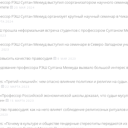
ессор РЭШ Султан Мехмуд выступил соорганизатором научного семинар
итете
20 МАЯ 2024
ессор РЭШ Султан Мехмуд организует крупный научный семинар в Чика
ТА 2024
Ш прошла неформальная встреча студентов с профессором Султаном 
2023
ессор РЭШ Султан Мехмуд выступил на семинаре в Северо-Западном ун
 2023
повысить качество правосудия
9 МАЯ 2023
едование профессора РЭШ Султана Мехмуда вызвало большой интерес 
es: «Третий «лишний»: чем опасно влияние политики и религии на суды»
а
22 МАРТА 2023
: «Профессор Российской экономической школы доказал, что судьи-мусу
ан»
15 МАРТА 2023
ство правосудия: как на него влияет соблюдение религиозных ритуалов
 2023
es: «Почему в культуре и обществе гендерные стереотипы передаются из