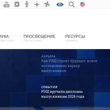
АУКА
ПРОСВЕЩЕНИЕ
РЕСУРСЫ
ОФЕССОРА
ПОРТАЛ GURU
СЕРВИСЫ
КАРЬЕРА
Как РЭШ строит будущее: новое
исследование карьер
выпускников
СОБЫТИЯ
РЭШ вручила дипломы
выпускникам 2026 года