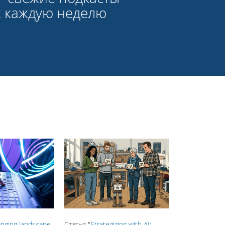
х каждую неделю
nging landscape
Статья "
Strategizing with AI: