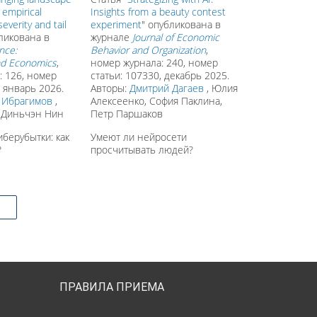
n empirical
Insights from a beauty contest
severity and tail
experiment
" опубликована в
ликована в
журнале
Journal of Economic
nce:
Behavior and Organization
,
nd Economics
,
номер журнала: 240, номер
: 126, номер
статьи: 107330, декабрь 2025.
, январь 2026.
Авторы:
Дмитрий Дагаев
, Юлия
 Ибрагимов
,
Алексеенко, София Паклина,
 Диньчэн Нин
Петр Паршаков
иберубытки: как
Умеют ли нейросети
?
просчитывать людей?
ПРАВИЛА ПРИЕМА