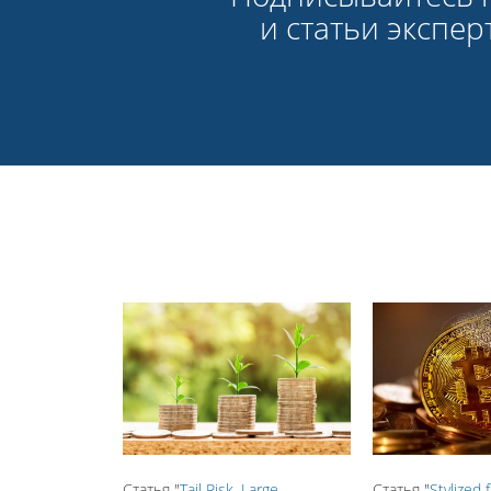
и статьи экспе
Статья "
Tail Risk, Large
Статья "
Stylized 