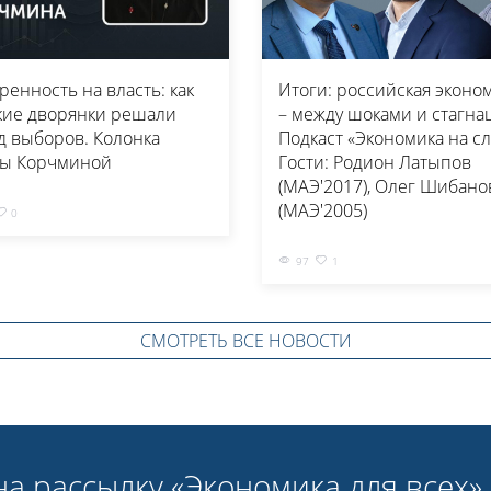
ренность на власть: как
Итоги: российская эконо
кие дворянки решали
– между шоками и стагна
д выборов. Колонка
Подкаст «Экономика на сл
ы Корчминой
Гости: Родион Латыпов
(МАЭ'2017), Олег Шибано
(МАЭ'2005)
0
97
1
СМОТРЕТЬ ВСЕ НОВОСТИ
а рассылку «Экономика для всех» 