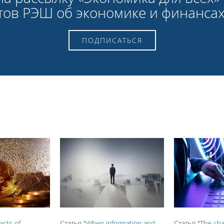
ртов РЭШ об экономике и финанса
ПОДПИСАТЬСЯ
facts of
Статья "
When information and
Статья "
The cha