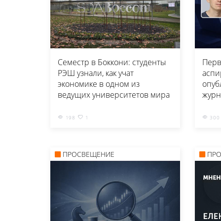
Семестр в Боккони: студенты
Перв
РЭШ узнали, как учат
аспи
экономике в одном из
опуб
ведущих университетов мира
журн
198
1
300
ПРОСВЕЩЕНИЕ
ПР