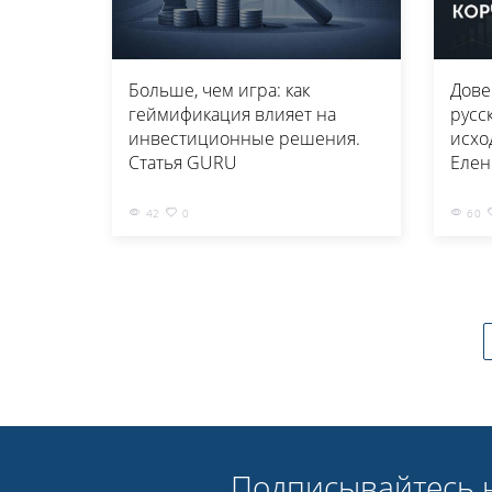
Больше, чем игра: как
Дове
геймификация влияет на
русс
инвестиционные решения.
исхо
Статья GURU
Елен
42
0
60
Подписывайтесь н