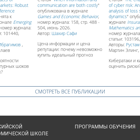
arkets: Robust
communication are both costly
"
of cyber risk: A
nference
опубликована в журнале
analysis of loss 
нята к
Games and Economic Behavior
,
dynamics
" опуб
урнале
Emerging
номер журнала: 158, стр. 488 -
журнале
Insura
 номер журнала:
504, июнь 2026.
Mathematics a
и: 101440,
Автор:
Шахир Сафи
номер журнала
статьи: 103196
Цена информации и цена
Ибрагимов
,
Авторы:
Рустам
репутации: почему невозможно
ллаев
Мартин Элинг,
купить идеальный прогноз
роятности
Кибератаки и к
ктурных шоков
оценить риски
х?
СМОТРЕТЬ ВСЕ ПУБЛИКАЦИИ
СИЙСКОЙ
ПРОГРАММЫ ОБУЧЕНИЯ
ОМИЧЕСКОЙ ШКОЛЕ