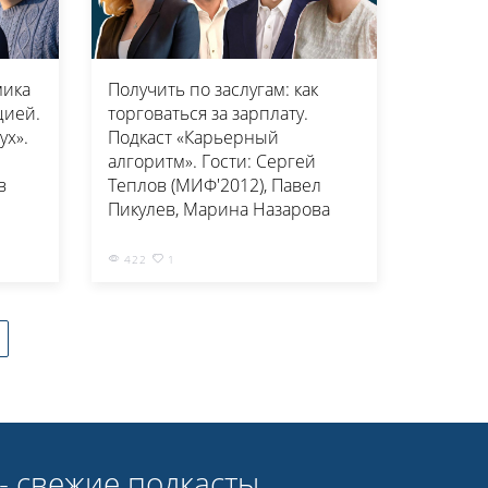
мика
Получить по заслугам: как
цией.
торговаться за зарплату.
ух».
Подкаст «Карьерный
алгоритм». Гости: Сергей
в
Теплов (МИФ'2012), Павел
Пикулев, Марина Назарова
422
1
- свежие подкасты