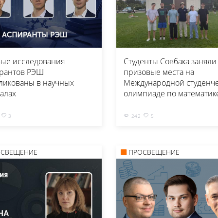
ые исследования
Студенты Совбака заняли
рантов РЭШ
призовые места на
ликованы в научных
Международной студенч
алах
олимпиаде по математик
3
242
5
ОСВЕЩЕНИЕ
ПРОСВЕЩЕНИЕ