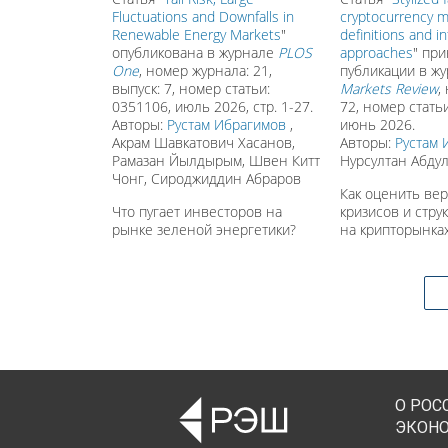
Fluctuations and Downfalls in
cryptocurrency m
Renewable Energy Markets
"
definitions and i
опубликована в журнале
PLOS
approaches
" при
One
, номер журнала: 21,
публикации в ж
выпуск: 7, номер статьи:
Markets Review
,
0351106, июль 2026, стр. 1-27.
72, номер стать
Авторы:
Рустам Ибрагимов
,
июнь 2026.
Акрам Шавкатович Хасанов,
Авторы:
Рустам 
Рамазан Йылдырым, Швен Китт
Нурсултан Абду
Чонг, Сироджиддин Абраров
Как оценить ве
Что пугает инвесторов на
кризисов и стру
рынке зеленой энергетики?
на крипторынка
О РОС
ЭКОН