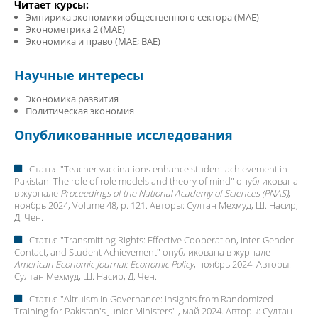
Читает курсы:
Эмпирика экономики общественного сектора (MAE)
Эконометрика 2 (MAE)
Экономика и право (MAE; BAE)
Научные интересы
Экономика развития
Политическая экономия
Опубликованные исследования
Статья "
Teacher vaccinations enhance student achievement in
Pakistan: The role of role models and theory of mind
" опубликована
в журнале
Proceedings of the National Academy of Sciences (PNAS)
,
ноябрь 2024, Volume 48, p. 121. Авторы:
Султан Мехмуд
, Ш. Насир,
Д. Чен.
Статья "
Transmitting Rights: Effective Cooperation, Inter-Gender
Contact, and Student Achievement
" опубликована в журнале
American Economic Journal: Economic Policy
, ноябрь 2024. Авторы:
Султан Мехмуд
, Ш. Насир, Д. Чен.
Статья "
Altruism in Governance: Insights from Randomized
Training for Pakistan's Junior Ministers
" , май 2024. Авторы:
Султан