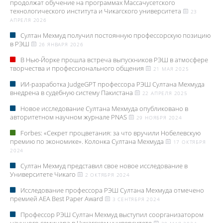
продолжат обучение на программах Массачусетского
технологического института и Чикагского университета
23
АПРЕЛЯ 2026
Султан Мехмуд получил постоянную профессорскую позицию
в РЭШ
26 ЯНВАРЯ 2026
В Нью-Йорке прошла встреча выпускников РЭШ в атмосфере
творчества и профессионального общения
21 МАЯ 2025
ИИ-разработка JudgeGPT профессора РЭШ Султана Мехмуда
внедрена в судебную систему Пакистана
22 АПРЕЛЯ 2025
Новое исследование Султана Мехмуда опубликовано в
авторитетном научном журнале PNAS
29 НОЯБРЯ 2024
Forbes: «Секрет процветания: за что вручили Нобелевскую
премию по экономике». Колонка Султана Мехмуда
17 ОКТЯБРЯ
2024
Султан Мехмуд представил свое новое исследование в
Университете Чикаго
2 ОКТЯБРЯ 2024
Исследование профессора РЭШ Султана Мехмуда отмечено
премией AEA Best Paper Award
3 СЕНТЯБРЯ 2024
Профессор РЭШ Султан Мехмуд выступил соорганизатором