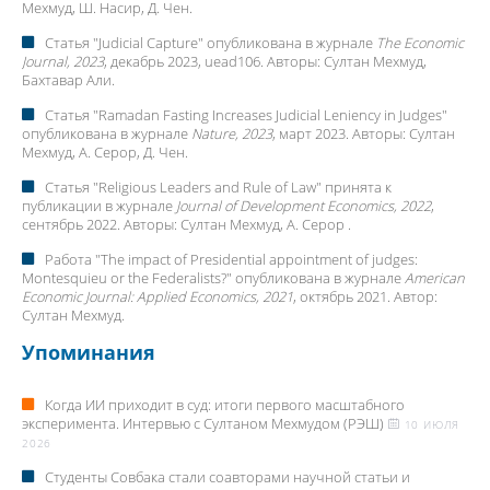
Мехмуд
, Ш. Насир, Д. Чен.
Статья "
Judicial Capture
" опубликована в журнале
The Economic
Journal, 2023
, декабрь 2023, uead106. Авторы:
Султан Мехмуд
,
Бахтавар Али.
Статья "
Ramadan Fasting Increases Judicial Leniency in Judges
"
опубликована в журнале
Nature, 2023
, март 2023. Авторы:
Султан
Мехмуд
, А. Серор, Д. Чен.
Статья "
Religious Leaders and Rule of Law
" принята к
публикации в журнале
Journal of Development Economics, 2022
,
сентябрь 2022. Авторы:
Султан Мехмуд
, A. Серор .
Работа "
The impact of Presidential appointment of judges:
Montesquieu or the Federalists?
" опубликована в журнале
American
Economic Journal: Applied Economics, 2021
, октябрь 2021. Автор:
Султан Мехмуд
.
Упоминания
Когда ИИ приходит в суд: итоги первого масштабного
эксперимента. Интервью с Султаном Мехмудом (РЭШ)
10 ИЮЛЯ
2026
Студенты Совбака стали соавторами научной статьи и