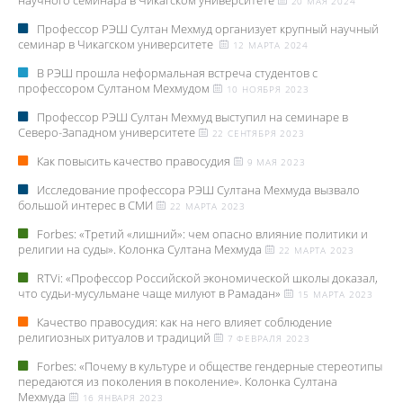
научного семинара в Чикагском университете
20 МАЯ 2024
Профессор РЭШ Султан Мехмуд организует крупный научный
семинар в Чикагском университете
12 МАРТА 2024
В РЭШ прошла неформальная встреча студентов с
профессором Султаном Мехмудом
10 НОЯБРЯ 2023
Профессор РЭШ Султан Мехмуд выступил на семинаре в
Северо-Западном университете
22 СЕНТЯБРЯ 2023
Как повысить качество правосудия
9 МАЯ 2023
Исследование профессора РЭШ Султана Мехмуда вызвало
большой интерес в СМИ
22 МАРТА 2023
Forbes: «Третий «лишний»: чем опасно влияние политики и
религии на суды». Колонка Султана Мехмуда
22 МАРТА 2023
RTVi: «Профессор Российской экономической школы доказал,
что судьи-мусульмане чаще милуют в Рамадан»
15 МАРТА 2023
Качество правосудия: как на него влияет соблюдение
религиозных ритуалов и традиций
7 ФЕВРАЛЯ 2023
Forbes: «Почему в культуре и обществе гендерные стереотипы
передаются из поколения в поколение». Колонка Султана
Мехмуда
16 ЯНВАРЯ 2023