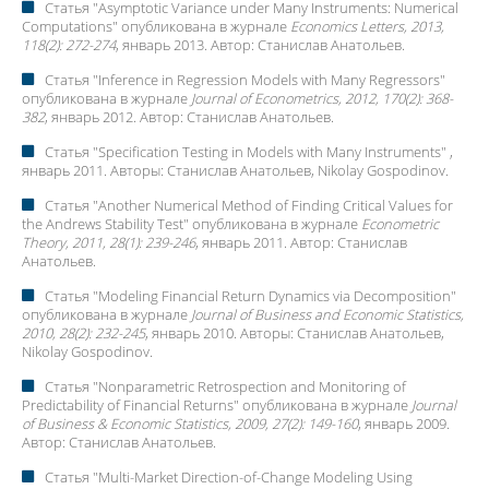
Статья "
Asymptotic Variance under Many Instruments: Numerical
Computations
" опубликована в журнале
Economics Letters, 2013,
118(2): 272-274
, январь 2013. Автор:
Станислав Анатольев
.
Статья "
Inference in Regression Models with Many Regressors
"
опубликована в журнале
Journal of Econometrics, 2012, 170(2): 368-
382
, январь 2012. Автор:
Станислав Анатольев
.
Статья "
Specification Testing in Models with Many Instruments
" ,
январь 2011. Авторы:
Станислав Анатольев
, Nikolay Gospodinov.
Статья "
Another Numerical Method of Finding Critical Values for
the Andrews Stability Test
" опубликована в журнале
Econometric
Theory, 2011, 28(1): 239-246
, январь 2011. Автор:
Станислав
Анатольев
.
Статья "
Modeling Financial Return Dynamics via Decomposition
"
опубликована в журнале
Journal of Business and Economic Statistics,
2010, 28(2): 232-245
, январь 2010. Авторы:
Станислав Анатольев
,
Nikolay Gospodinov.
Статья "
Nonparametric Retrospection and Monitoring of
Predictability of Financial Returns
" опубликована в журнале
Journal
of Business & Economic Statistics, 2009, 27(2): 149-160
, январь 2009.
Автор:
Станислав Анатольев
.
Статья "
Multi-Market Direction-of-Change Modeling Using