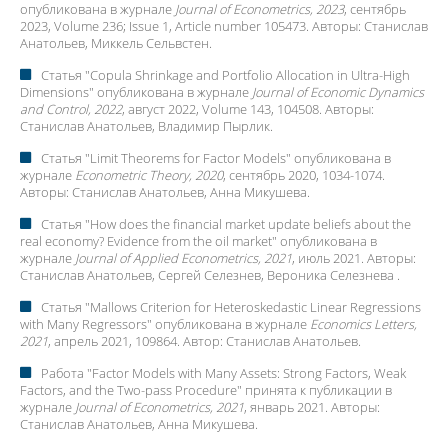
опубликована в журнале
Journal of Econometrics, 2023
, сентябрь
2023, Volume 236; Issue 1, Article number 105473. Авторы:
Станислав
Анатольев
, Миккель Сельвстен.
Статья "
Copula Shrinkage and Portfolio Allocation in Ultra-High
Dimensions
" опубликована в журнале
Journal of Economic Dynamics
and Control, 2022
, август 2022, Volume 143, 104508. Авторы:
Станислав Анатольев
, Владимир Пырлик.
Статья "
Limit Theorems for Factor Models
" опубликована в
журнале
Econometric Theory, 2020
, сентябрь 2020, 1034-1074.
Авторы:
Станислав Анатольев
, Анна Микушева.
Статья "
How does the financial market update beliefs about the
real economy? Evidence from the oil market
" опубликована в
журнале
Journal of Applied Econometrics, 2021
, июль 2021. Авторы:
Станислав Анатольев
, Сергей Селезнев, Вероника Селезнева .
Статья "
Mallows Criterion for Heteroskedastic Linear Regressions
with Many Regressors
" опубликована в журнале
Economics Letters,
2021
, апрель 2021, 109864. Автор:
Станислав Анатольев
.
Работа "
Factor Models with Many Assets: Strong Factors, Weak
Factors, and the Two-pass Procedure
" принята к публикации в
журнале
Journal of Econometrics, 2021
, январь 2021. Авторы:
Станислав Анатольев
, Анна Микушева.