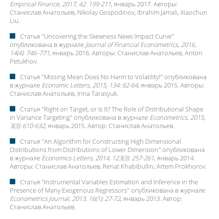
Empirical Finance, 2017, 42: 199-211
, январь 2017. Авторы:
Станислав Анатольев
, Nikolay Gospodinov, Ibrahim Jamali, Xiaochun
Liu.
Статья "
Uncovering the Skewness News Impact Curve
"
опубликована в журнале
Journal of Financial Econometrics, 2016,
14(4): 746–771
, январь 2016. Авторы:
Станислав Анатольев
, Anton
Petukhov.
Статья "
Missing Mean Does No Harm to Volatility!
" опубликована
в журнале
Economic Letters, 2015, 134: 62-64
, январь 2015. Авторы:
Станислав Анатольев
, Irina Tarasyuk.
Статья "
Right on Target, or Is It? The Role of Distributional Shape
in Variance Targeting
" опубликована в журнале
Econometrics, 2015,
3(3): 610-632
, январь 2015. Автор:
Станислав Анатольев
.
Статья "
An Algorithm for Constructing High Dimensional
Distributions from Distributions of Lower Dimension
" опубликована
в журнале
Economics Letters, 2014, 123(3): 257-261
, январь 2014.
Авторы:
Станислав Анатольев
, Renat Khabibullin, Artem Prokhorov.
Статья "
Instrumental Variables Estimation and Inference in the
Presence of Many Exogenous Regressors
" опубликована в журнале
Econometrics Journal, 2013, 16(1): 27-72
, январь 2013. Автор:
Станислав Анатольев
.