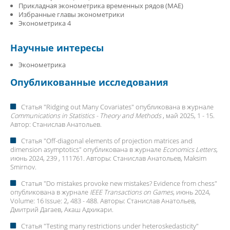
Прикладная эконометрика временных рядов (MAE)
Избранные главы эконометрики
Эконометрика 4
Научные интересы
Эконометрика
Опубликованные исследования
Статья "
Ridging out Many Covariates
" опубликована в журнале
Communications in Statistics - Theory and Methods
, май 2025, 1 - 15.
Автор:
Станислав Анатольев
.
Статья "
Off-diagonal elements of projection matrices and
dimension asymptotics
" опубликована в журнале
Economics Letters
,
июнь 2024, 239 , 111761. Авторы:
Станислав Анатольев
, Maksim
Smirnov.
Статья "
Do mistakes provoke new mistakes? Evidence from chess
"
опубликована в журнале
IEEE Transactions on Games
, июнь 2024,
Volume: 16 Issue: 2, 483 - 488. Авторы:
Станислав Анатольев
,
Дмитрий Дагаев
, Акаш Адхикари.
Статья "
Testing many restrictions under heteroskedasticity
"