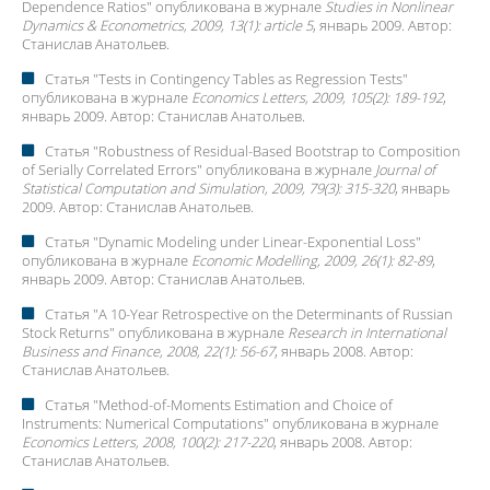
Dependence Ratios
" опубликована в журнале
Studies in Nonlinear
Dynamics & Econometrics, 2009, 13(1): article 5
, январь 2009. Автор:
Станислав Анатольев
.
Статья "
Tests in Contingency Tables as Regression Tests
"
опубликована в журнале
Economics Letters, 2009, 105(2): 189-192
,
январь 2009. Автор:
Станислав Анатольев
.
Статья "
Robustness of Residual-Based Bootstrap to Composition
of Serially Correlated Errors
" опубликована в журнале
Journal of
Statistical Computation and Simulation, 2009, 79(3): 315-320
, январь
2009. Автор:
Станислав Анатольев
.
Статья "
Dynamic Modeling under Linear-Exponential Loss
"
опубликована в журнале
Economic Modelling, 2009, 26(1): 82-89
,
январь 2009. Автор:
Станислав Анатольев
.
Статья "
A 10-Year Retrospective on the Determinants of Russian
Stock Returns
" опубликована в журнале
Research in International
Business and Finance, 2008, 22(1): 56-67
, январь 2008. Автор:
Станислав Анатольев
.
Статья "
Method-of-Moments Estimation and Choice of
Instruments: Numerical Computations
" опубликована в журнале
Economics Letters, 2008, 100(2): 217-220
, январь 2008. Автор:
Станислав Анатольев
.