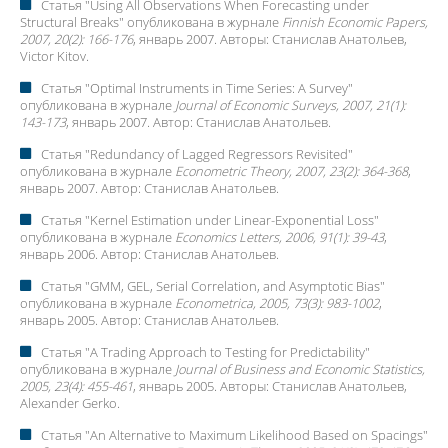
Статья "
Using All Observations When Forecasting under
Structural Breaks
" опубликована в журнале
Finnish Economic Papers,
2007, 20(2): 166-176
, январь 2007. Авторы:
Станислав Анатольев
,
Victor Kitov.
Статья "
Optimal Instruments in Time Series: A Survey
"
опубликована в журнале
Journal of Economic Surveys, 2007, 21(1):
143-173
, январь 2007. Автор:
Станислав Анатольев
.
Статья "
Redundancy of Lagged Regressors Revisited
"
опубликована в журнале
Econometric Theory, 2007, 23(2): 364-368
,
январь 2007. Автор:
Станислав Анатольев
.
Статья "
Kernel Estimation under Linear-Exponential Loss
"
опубликована в журнале
Economics Letters, 2006, 91(1): 39-43
,
январь 2006. Автор:
Станислав Анатольев
.
Статья "
GMM, GEL, Serial Correlation, and Asymptotic Bias
"
опубликована в журнале
Econometrica, 2005, 73(3): 983-1002
,
январь 2005. Автор:
Станислав Анатольев
.
Статья "
A Trading Approach to Testing for Predictability
"
опубликована в журнале
Journal of Business and Economic Statistics,
2005, 23(4): 455-461
, январь 2005. Авторы:
Станислав Анатольев
,
Alexander Gerko.
Статья "
An Alternative to Maximum Likelihood Based on Spacings
"