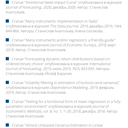
Статья "
Directional News Impact Curve
" опубликована в журнале
Journal of Forecasting, 2020
, декабрь 2020. Автор:
Станислав
Анатольев
.
Статья "
Many instruments: Implementation in Stata
"
опубликована в журнале
The Stata Journal, 2019
, декабрь 2019, 19/4,
849-866. Авторы:
Станислав Анатольев
, Алена Сколкова.
Статья "
Many instruments and/or regressors: a friendly guide
"
опубликована в журнале
Journal of Economic Surveys, 2018
, март
2018. Автор:
Станислав Анатольев
.
Статья "
Forecasting dynamic return distributions based on
ordered binary choice
" опубликована в журнале
International
Journal of Forecasting, 2019
, июль 2019, 35/3, 823-835. Авторы:
Станислав Анатольев
, Йозеф Баруник.
Статья "
Volatility filtering in estimation of kurtosis (and variance)
"
опубликована в журнале
Dependence Modeling, 2019
, февраль
2019. Автор:
Станислав Анатольев
.
Статья "
Testing for a functional form of mean regression in a fully
parametric environment
" опубликована в журнале
Journal of
Econometric Methods, vol. 8, no. 1, 1–20, 2018
, декабрь 2018. Автор:
Станислав Анатольев
.
Статья "
Almost Unbiased Variance Estimation in Linear