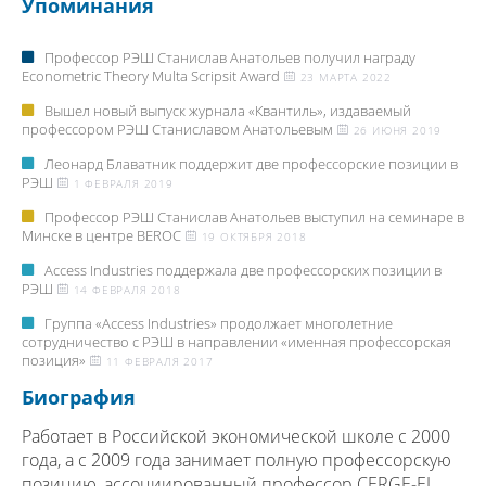
Упоминания
Профессор РЭШ Станислав Анатольев получил награду
Econometric Theory Multa Scripsit Award
23 МАРТА 2022
Вышел новый выпуск журнала «Квантиль», издаваемый
профессором РЭШ Станиславом Анатольевым
26 ИЮНЯ 2019
Леонард Блаватник поддержит две профессорские позиции в
РЭШ
1 ФЕВРАЛЯ 2019
Профессор РЭШ Станислав Анатольев выступил на семинаре в
Минске в центре BEROC
19 ОКТЯБРЯ 2018
Access Industries поддержала две профессорских позиции в
РЭШ
14 ФЕВРАЛЯ 2018
Группа «Access Industries» продолжает многолетние
сотрудничество с РЭШ в направлении «именная профессорская
позиция»
11 ФЕВРАЛЯ 2017
Биография
Работает в Российской экономической школе с 2000
года, а с 2009 года занимает полную профессорскую
позицию, ассоциированный профессор CERGE-EI