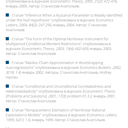
опубликована в журнале
Econometric Theory, 2005, 21(2): 472-476
,
январь 2005. Автор:
Станислав Анатольев
.
Статья "
Inference When a Nuisance Parameter Is Weakly Identified
under the Null Hypothesis
" опубликована в журнале
Economics
Letters, 2004, 84(2): 247-256
, январь 2004. Автор:
Станислав
Анатольев
.
Статья "
The Form of the Optimal Nonlinear Instrument for
Multiperiod Conditional Moment Restrictions
" опубликована в
журнале
Econometric Theory, 2003, 19(4): 602-609
, январь 2003.
Автор:
Станислав Анатольев
.
Статья "
Markov Chain Approximation in Bootstrapping
Autoregressions
" опубликована в журнале
Economics Bulletin, 2002,
3(19): 1-8
, январь 2002. Авторы:
Станислав Анатольев
, Andrey
Vasnev.
Статья "
Conditional and Unconditional Correlatedness and
Heteroskedasticity
" опубликована в журнале
Econometric Theory
(Problems and Solutions), 2001, 17(3): problem 01.3.2
, январь 2001.
Автор:
Станислав Анатольев
.
Статья "
Nonparametric Estimation of Nonlinear Rational
Expectations Models
" опубликована в журнале
Economics Letters,
1999, 62(1): 1-6
, январь 1999. Автор:
Станислав Анатольев
.