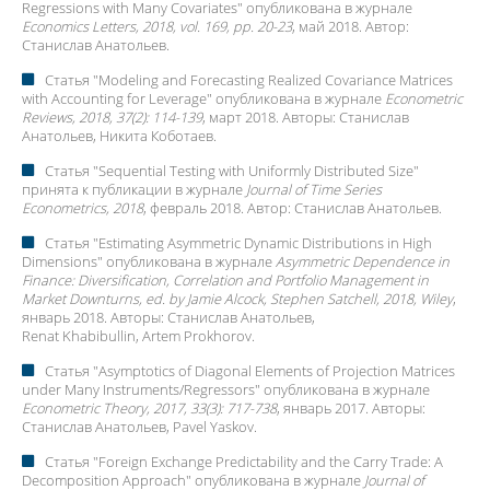
Regressions with Many Covariates
" опубликована в журнале
Economics Letters, 2018, vol. 169, pp. 20-23
, май 2018. Автор:
Станислав Анатольев
.
Статья "
Modeling and Forecasting Realized Covariance Matrices
with Accounting for Leverage
" опубликована в журнале
Econometric
Reviews, 2018, 37(2): 114-139
, март 2018. Авторы:
Станислав
Анатольев
, Никита Коботаев.
Статья "
Sequential Testing with Uniformly Distributed Size
"
принята к публикации в журнале
Journal of Time Series
Econometrics, 2018
, февраль 2018. Автор:
Станислав Анатольев
.
Статья "
Estimating Asymmetric Dynamic Distributions in High
Dimensions
" опубликована в журнале
Asymmetric Dependence in
Finance: Diversification, Correlation and Portfolio Management in
Market Downturns, ed. by Jamie Alcock, Stephen Satchell, 2018, Wiley
,
январь 2018. Авторы:
Станислав Анатольев
,
Renat Khabibullin, Artem Prokhorov.
Статья "
Asymptotics of Diagonal Elements of Projection Matrices
under Many Instruments/Regressors
" опубликована в журнале
Econometric Theory, 2017, 33(3): 717-738
, январь 2017. Авторы:
Станислав Анатольев
, Pavel Yaskov.
Статья "
Foreign Exchange Predictability and the Carry Trade: A
Decomposition Approach
" опубликована в журнале
Journal of