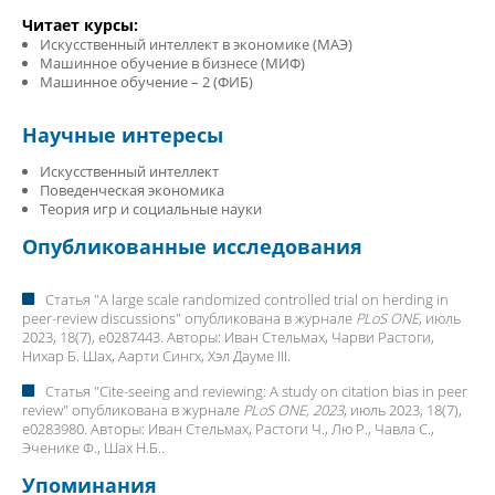
Читает курсы:
Искусственный интеллект в экономике (MAЭ)
Машинное обучение в бизнесе (MИФ)
Машинное обучение – 2 (ФИБ)
Научные интересы
Искусственный интеллект
Поведенческая экономика
Теория игр и социальные науки
Опубликованные исследования
Статья "
A large scale randomized controlled trial on herding in
peer-review discussions
" опубликована в журнале
PLoS ONE
, июль
2023, 18(7), e0287443. Авторы:
Иван Стельмах
, Чарви Растоги,
Нихар Б. Шах, Аарти Сингх, Хэл Дауме III.
Статья "
Cite-seeing and reviewing: A study on citation bias in peer
review
" опубликована в журнале
PLoS ONE, 2023
, июль 2023, 18(7),
e0283980. Авторы:
Иван Стельмах
, Растоги Ч., Лю Р., Чавла С.,
Эченике Ф., Шах Н.Б..
Упоминания