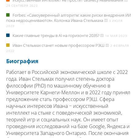
Искусственный интеллект не простит бизнесу невнимания
29 СЕНТЯБРЯ 2023
Forbes: «Самоуверенный алгоритм: какие риски внедрения ИИ
пока недооцениваются». Колонка Ивана Стельмаха
3 ИЮЛЯ
2023
Какие главные тренды в AI на горизонте 2035?
14 МАЯ 2023
Иван Стельмах станет новым профессором РЭШ
2 ФЕВРАЛЯ
2022
Биография
Работает в Российской экономической школе с 2022
года. Иван Стельмах получил степень доктора
философии (PhD) по машинному обучению в
Университете Карнеги-Меллон и в 2022 году принял
предложение стать профессором РЭШ. Сфера
научных интересов Ивана − искусственный
интеллект на стыке с поведенческой экономикой,
теорией игр и социальных наук. Он имеет опыт
проведения исследований на базе Google, Яндекса и
Университета Западного Онтарио. После окончания