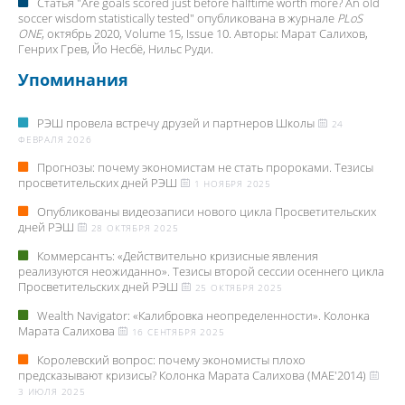
Статья "
Are goals scored just before halftime worth more? An old
soccer wisdom statistically tested
" опубликована в журнале
PLoS
ONE
, октябрь 2020, Volume 15, Issue 10. Авторы:
Марат Салихов
,
Генрих Грев, Йо Несбё, Нильс Руди.
Упоминания
РЭШ провела встречу друзей и партнеров Школы
24
ФЕВРАЛЯ 2026
Прогнозы: почему экономистам не стать пророками. Тезисы
просветительских дней РЭШ
1 НОЯБРЯ 2025
Опубликованы видеозаписи нового цикла Просветительских
дней РЭШ
28 ОКТЯБРЯ 2025
Коммерсантъ: «Действительно кризисные явления
реализуются неожиданно». Тезисы второй сессии осеннего цикла
Просветительских дней РЭШ
25 ОКТЯБРЯ 2025
Wealth Navigator: «Калибровка неопределенности». Колонка
Марата Салихова
16 СЕНТЯБРЯ 2025
Королевский вопрос: почему экономисты плохо
предсказывают кризисы? Колонка Марата Салихова (MAE'2014)
3 ИЮЛЯ 2025