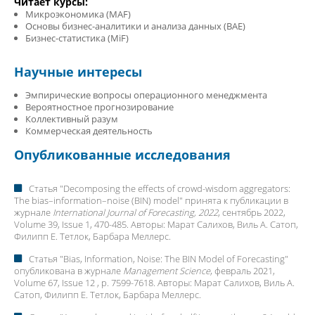
Читает курсы:
Микроэкономика (MAF)
Основы бизнес-аналитики и анализа данных (BAE)
Бизнес-статистика (MiF)
Научные интересы
Эмпирические вопросы операционного менеджмента
Вероятностное прогнозирование
Коллективный разум
Коммерческая деятельность
Опубликованные исследования
Статья "
Decomposing the effects of crowd-wisdom aggregators:
The bias–information–noise (BIN) model
" принята к публикации в
журнале
International Journal of Forecasting, 2022
, сентябрь 2022,
Volume 39, Issue 1, 470-485. Авторы:
Марат Салихов
, Виль А. Сатоп,
Филипп Е. Тетлок, Барбара Меллерс.
Статья "
Bias, Information, Noise: The BIN Model of Forecasting
"
опубликована в журнале
Management Science
, февраль 2021,
Volume 67, Issue 12 , p. 7599-7618. Авторы:
Марат Салихов
, Виль А.
Сатоп, Филипп Е. Тетлок, Барбара Меллерс.