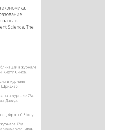
 экономика,
разование
кованы в
ent Science, The
убликации в журнале
н, Кирти Синха.
ации в журнале
. Шридхар.
вана в журнале
The
оры:
Давиде
нел, Фрэнк С. Чжоу.
в журнале
The
е Чанчарузо
, Иван