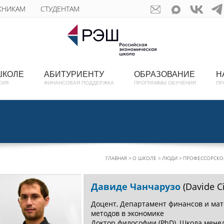
КНИКАМ
СТУДЕНТАМ
ШКОЛЕ
АБИТУРИЕНТУ
ОБРАЗОВАНИЕ
Н
СИЯ
ФИНАНСОВАЯ ПОДДЕРЖКА
ПРОГРАММЫ ОБУЧЕНИЯ
ПР
ГЛАВНАЯ
О ШКОЛЕ
ЛЮДИ
ПРОФЕССОРСКО-
Давиде Чанчарузо
(Davide C
Доцент, Департамент финансов и ма
методов в экономике
Доктор философии (PhD), Школа мен