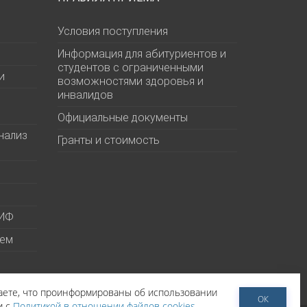
Условия поступления
Информация для абитуриентов и
студентов с ограниченными
и
возможностями здоровья и
инвалидов
Официальные документы
нализ
Гранты и стоимость
МИФ
ием
даете, что проинформированы об использовании
ОК
и с
Политикой в отношении файлов cookies
.