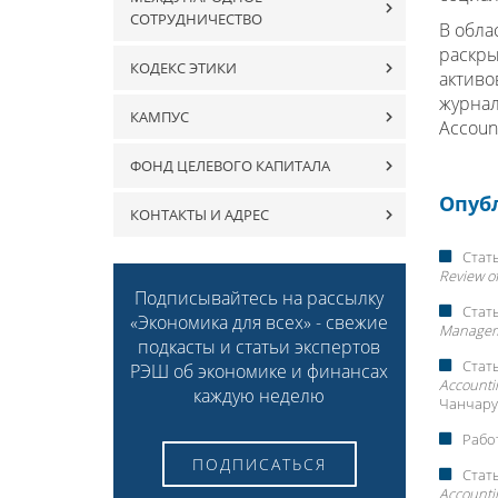
СОТРУДНИЧЕСТВО
В обла
раскры
КОДЕКС ЭТИКИ
активо
журнала
КАМПУС
Accoun
ФОНД ЦЕЛЕВОГО КАПИТАЛА
Опуб
КОНТАКТЫ И АДРЕС
Стать
Review o
Подписывайтесь на рассылку
Стать
«Экономика для всех» - свежие
Managem
подкасты и статьи экспертов
Стать
РЭШ об экономике и финансах
Accounti
каждую неделю
Чанчару
Работ
ПОДПИСАТЬСЯ
Стать
Accounti