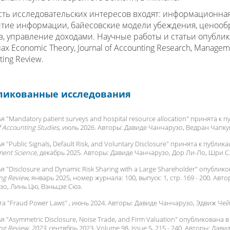
сть исследовательских интересов входят: информационная
тие информации, байесовские модели убеждения, ценооб
в, управление доходами. Научные работы и статьи опубли
х Economic Theory, Journal of Accounting Research, Managem
ting Review.
ликованные исследования
я "
Mandatory patient surveys and hospital resource allocation
" принята к п
f Accounting Studies
, июль 2026. Авторы:
Давиде Чанчарузо
, Ведран Чапку
я "
Public Signals, Default Risk, and Voluntary Disclosure
" принята к публик
ent Science
, декабрь 2025. Авторы:
Давиде Чанчарузо
, Дор Ли-Ло, Шри С
я "
Disclosure and Dynamic Risk Sharing with a Large Shareholder
" опублико
ng Review
, январь 2025, номер журнала: 100, выпуск: 1, стр. 169 - 200. Авт
зо
, Линь Цю, Вэньцзе Сюэ.
а "
Fraud Power Laws
" , июнь 2024. Авторы:
Давиде Чанчарузо
, Эдвиж Чей
я "
Asymmetric Disclosure, Noise Trade, and Firm Valuation
" опубликована 
ng Review, 2023
, сентябрь 2023, Volume 98, Issue 5, 215 - 240. Авторы:
Давид