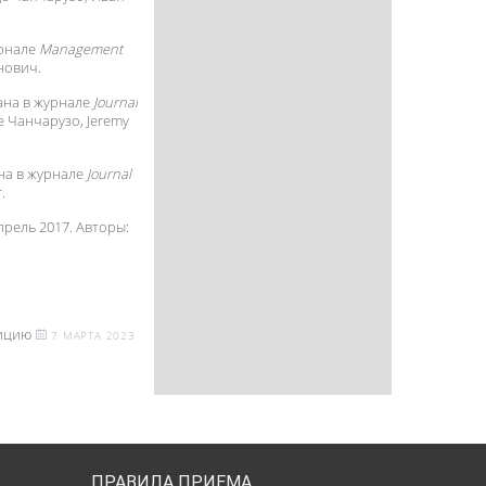
урнале
Management
нович.
ана в журнале
Journal
е Чанчарузо
, Jeremy
на в журнале
Journal
.
апрель 2017. Авторы:
зицию
7 МАРТА 2023
ПРАВИЛА ПРИЕМА