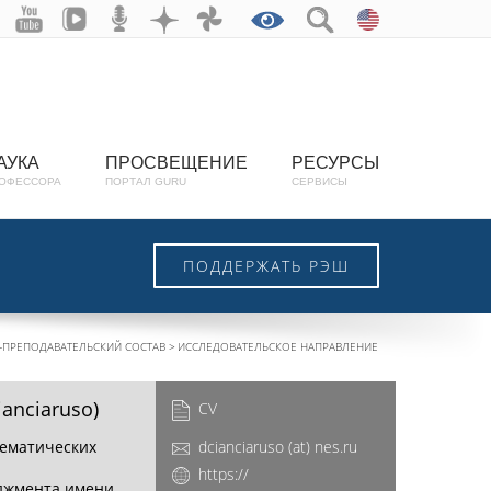
АУКА
ПРОСВЕЩЕНИЕ
РЕСУРСЫ
ОФЕССОРА
ПОРТАЛ GURU
СЕРВИСЫ
ПОДДЕРЖАТЬ РЭШ
ПРЕПОДАВАТЕЛЬСКИЙ СОСТАВ
ИССЛЕДОВАТЕЛЬСКОЕ НАПРАВЛЕНИЕ
ianciaruso)
CV
тематических
dcianciaruso (at) nes.ru
https://
еджмента имени