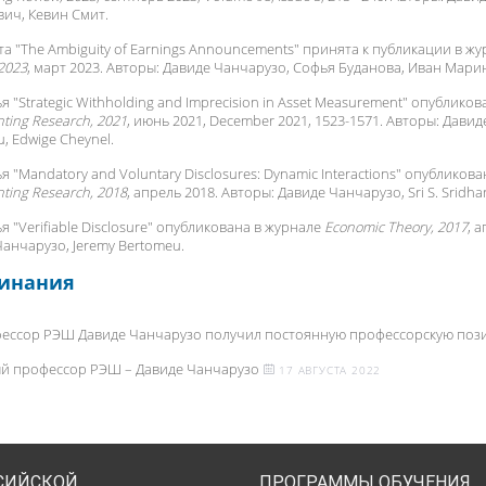
ич, Кевин Смит.
а "
The Ambiguity of Earnings Announcements
" принята к публикации в ж
 2023
, март 2023. Авторы:
Давиде Чанчарузо
, Софья Буданова, Иван Мари
я "
Strategic Withholding and Imprecision in Asset Measurement
" опубликов
nting Research, 2021
, июнь 2021, December 2021, 1523-1571. Авторы:
Давид
, Edwige Cheynel.
я "
Mandatory and Voluntary Disclosures: Dynamic Interactions
" опубликова
nting Research, 2018
, апрель 2018. Авторы:
Давиде Чанчарузо
, Sri S. Sridhar
я "
Verifiable Disclosure
" опубликована в журнале
Economic Theory, 2017
, 
Чанчарузо
, Jeremy Bertomeu.
инания
ессор РЭШ Давиде Чанчарузо получил постоянную профессорскую по
й профессор РЭШ – Давиде Чанчарузо
17 АВГУСТА 2022
СИЙСКОЙ
ПРОГРАММЫ ОБУЧЕНИЯ