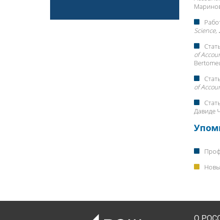
Маринов
Работ
Science,
Стать
of Accou
Bertomeu
Стать
of Accou
Стать
Давиде 
Упом
Проф
Новы
О РОС