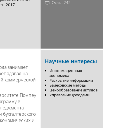
Офис: 242
т, 2017
Научные интересы
года занимает
Информационная
реподавал на
экономика
ей коммерческой
Раскрытие информации
Байесовские методы
Ценообразование активов
ерситете Помпеу
Управление доходами
ограмму в
енеджмента
и бухгалтерского
экономических и