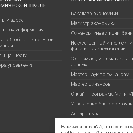
ОМИЧЕСКОЙ ШКОЛЕ
Бакалавр экономики
ты и адрес
Магистр экономики
альная информация
Финансы, инвестиции, банк
ия об образовательной
Искусственный интеллект и
зации
финансовые технологии
 и ценности
Экономика, математика и а
данных
ура управления
Мастер наук по финансам
Мастер финансов
Онлайн-программа Мини-
Управление благосостоян
Аспирантура
Нажимая кнопку «ОК», вы подтверж
cookies на этом сайте в соответстви