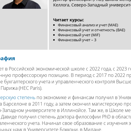
Келлога, Северо-Западный университе
Читает курсы:
Финансовый анализ и учет (MAE)
Финансовый учет и отчетность (BAE)
Финансовый учет (MiF)
Финансовый учет – 3
рафия
ет в Российской экономической школе с 2022 года, с 2023 
нную профессорскую позицию. В период с 2017 по 2022 п
е бухгалтерского учета и управленческого контроля Высш
Парижа (HEC Paris).
ерскую степень
по экономике и финансам получил в Унив
в Барселоне в 2011 году, а затем окончил магистерскую пр
-Западном университете в Иллинойсе. Там же, в Школе м
 Давиде получил степень доктора философии PhD в област
вленческого учета. Начинал свое образование с изучения 
ьных наук в Университете Боккони, в Милане.