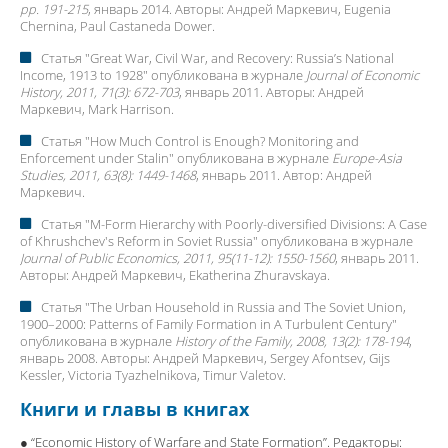
pp. 191-215
, январь 2014. Авторы:
Андрей Маркевич
, Eugenia
Chernina, Paul Castaneda Dower.
Статья "
Great War, Civil War, and Recovery: Russia’s National
Income, 1913 to 1928
" опубликована в журнале
Journal of Economic
History, 2011, 71(3): 672-703
, январь 2011. Авторы:
Андрей
Маркевич
, Mark Harrison.
Статья "
How Much Control is Enough? Monitoring and
Enforcement under Stalin
" опубликована в журнале
Europe-Asia
Studies, 2011, 63(8): 1449-1468
, январь 2011. Автор:
Андрей
Маркевич
.
Статья "
M-Form Hierarchy with Poorly-diversified Divisions: A Case
of Khrushchev's Reform in Soviet Russia
" опубликована в журнале
Journal of Public Economics, 2011, 95(11-12): 1550-1560
, январь 2011.
Авторы:
Андрей Маркевич
, Ekatherina Zhuravskaya.
Статья "
The Urban Household in Russia and The Soviet Union,
1900–2000: Patterns of Family Formation in A Turbulent Century
"
опубликована в журнале
History of the Family, 2008, 13(2): 178-194
,
январь 2008. Авторы:
Андрей Маркевич
, Sergey Afontsev, Gijs
Kessler, Victoria Tyazhelnikova, Timur Valetov.
Книги и главы в книгах
● “Economic History of Warfare and State Formation”. Редакторы: