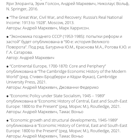
Яри Элоранта, Эрик Голсон, Андрей Маркевич, Николаус Вольф,
N. Springer, 2016.
● “The Great War, Civil War, and Recovery: Russia’s Real National
Income: 1913 to 1928”. Moscow, 2013.
Авторы: Андрей Маркевич, Марк Харрисон.
● “Экономика позднего СССР (1953-1985): попытки реформ и
застой” будет опубликована в “90-e: история Великого
Поворота”. Под ред. Батурина Ю.М., Краснова М.А., Рогова К.Ю. и
Г.А. Сатарова.
Автор: Андрей Маркевич
● “Continental Europe, 1700-1870: Core and Periphery”
опубликована в “The Cambridge Economic History of the Modern
World” (ред. Стивен Бродберри и Кёдзи Фукао), Cambridge
University Press, 2021.
Авторы: Андрей Маркевич, Джованни Федерико
● “Economic Policy under State Socialism, 1945 – 1989”
опубликована в “Economic History of Central, East and South-East
Europe: 1800 to the Present” (ред. Морис М.), Routledge, 2021.
Авторы: Андрей Маркевич, Тамас Воньо
● “Economic growth and structural developments, 1945-1989”
опубликована в “Economic History of Central, East and South-East
Europe: 1800 to the Present” (ред. Морис М.), Routledge, 2021.
Авторы: Андрей Маркевич, Тамас Воньо