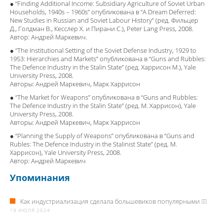
● “Finding Additional Income: Subsidiary Agriculture of Soviet Urban
Households, 1940s – 1960s” опубликована в “A Dream Deferred:
New Studies in Russian and Soviet Labour History” (ред. Фильцер
Д., Голдман В., Кесслер Х. и Пирани С.), Peter Lang Press, 2008.
Автор: Андрей Маркевич.
● “The Institutional Setting of the Soviet Defense Industry, 1929 to
1953: Hierarchies and Markets” опубликована в “Guns and Rubbles:
The Defence Industry in the Stalin State” (ред. Харрисон М.), Yale
University Press, 2008.
Авторы: Андрей Маркевич, Марк Харрисон
● “The Market for Weapons” опубликована в “Guns and Rubbles:
The Defence Industry in the Stalin State” (ред. М. Харрисон), Yale
University Press, 2008.
Авторы: Андрей Маркевич, Марк Харрисон
● “Planning the Supply of Weapons” опубликована в “Guns and
Rubles: The Defence Industry in the Stalinist State” (ред. М.
Харрисон), Yale University Press, 2008.
Автор: Андрей Маркевич
Упоминания
Как индустриализация сделала большевиков популярными
19 ИЮЛЯ 2024