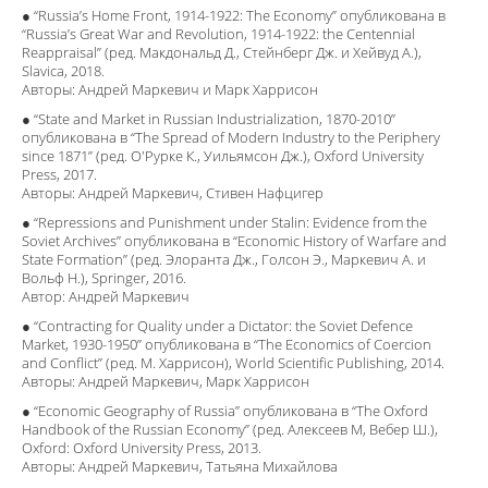
● “Russia’s Home Front, 1914-1922: The Economy” опубликована в
“Russia’s Great War and Revolution, 1914-1922: the Centennial
Reappraisal” (ред. Макдональд Д., Стейнберг Дж. и Хейвуд А.),
Slavica, 2018.
Авторы: Андрей Маркевич и Марк Харрисон
● “State and Market in Russian Industrialization, 1870-2010”
опубликована в “The Spread of Modern Industry to the Periphery
since 1871” (ред. О'Рурке К., Уильямсон Дж.), Oxford University
Press, 2017.
Авторы: Андрей Маркевич, Стивен Нафцигер
● “Repressions and Punishment under Stalin: Evidence from the
Soviet Archives” опубликована в “Economic History of Warfare and
State Formation” (ред. Элоранта Дж., Голсон Э., Маркевич А. и
Вольф Н.), Springer, 2016.
Автор: Андрей Маркевич
● “Contracting for Quality under a Dictator: the Soviet Defence
Market, 1930-1950” опубликована в “The Economics of Coercion
and Conflict” (ред. М. Харрисон), World Scientific Publishing, 2014.
Авторы: Андрей Маркевич, Марк Харрисон
● “Economic Geography of Russia” опубликована в “The Oxford
Handbook of the Russian Economy” (ред. Алексеев М, Вебер Ш.),
Oxford: Oxford University Press, 2013.
Авторы: Андрей Маркевич, Татьяна Михайлова