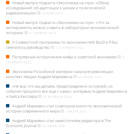
Новый выпуск подкаста «Экономика на слух»: «Обзор
исследований: об адаптации к шокам и политической
радикализации»
14 МАЯ 2024
Новый выпуск подкаста «Экономика на слух»: «Что за
эксперименты можно ставить в лаборатории экономической
истории»
21 НОЯБРЯ 2023
У Совместной программы по экономике НИУ ВШЭ и РЭШ
сменилось руководство
5 СЕНТЯБРЯ 2022
Популярные исторические мифы о советской экономике
5
СЕНТЯБРЯ 2022
Экономика Российской империи накануне революции:
конспект лекции Андрея Маркевича
20 ИЮНЯ 2022
«Не все, что мы делаем, предопределено историей, но
события прошлого все еще с нами»: интервью Андрея Маркевича
и Хайса Кесслера
25 ФЕВРАЛЯ 2022
Андрей Маркевич стал соавтором книги по экономической
истории современного мира
1 ИЮЛЯ 2021
Андрей Маркевич стал заместителем редактора в The
Economic Journal
29 ИЮНЯ 2021