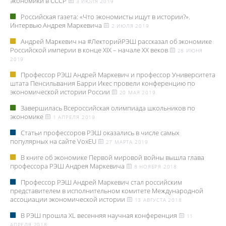
экономики в СССР
3 ИЮЛЯ 2019
Российская газета: «Что экономисты ищут в истории?».
Интервью Андрея Маркевича
2 ИЮЛЯ 2019
Андрей Маркевич на #ЛекторийРЭШ рассказал об экономике
Российской империи в конце XIX – начале XX веков
28 ИЮНЯ
2019
Профессор РЭШ Андрей Маркевич и профессор Университета
штата Пенсильвания Барри Икес провели конференцию по
экономической истории России
20 МАЯ 2019
Завершилась Всероссийская олимпиада школьников по
экономике
1 АПРЕЛЯ 2019
Статьи профессоров РЭШ оказались в числе самых
популярных на сайте VoxEU
27 МАРТА 2019
В книге об экономике Первой мировой войны вышла глава
профессора РЭШ Андрея Маркевича
8 НОЯБРЯ 2018
Профессор РЭШ Андрей Маркевич стал российским
представителем в исполнительном комитете Международной
ассоциации экономической истории
13 АВГУСТА 2018
В РЭШ прошла XL весенняя научная конференция
11
АПРЕЛЯ 2018