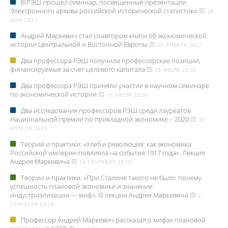
В РЭШ прошел семинар, посвященный презентации
Электронного архива российской исторической статистики
28
МАЯ 2021
Андрей Маркевич стал соавтором книги об экономической
истории Центральной и Восточной Европы
20 ЯНВАРЯ 2021
Два профессора РЭШ получили профессорские позиции,
финансируемые за счет целевого капитала
28 ИЮЛЯ 2020
Два профессора РЭШ приняли участие в научном семинаре
по экономической истории
16 ИЮЛЯ 2020
Два исследования профессоров РЭШ среди лауреатов
Национальной премии по прикладной экономике – 2020
30
АПРЕЛЯ 2020
Теории и практики: «Хлеб и революция: как экономика
Российской империи повлияла на события 1917 года». Лекция
Андрея Маркевича
24 СЕНТЯБРЯ 2019
Теории и практики: «При Сталине такого не было: почему
успешность плановой экономики и значение
индустриализации — миф». О лекции Андрея Маркевича
2
СЕНТЯБРЯ 2019
Профессор Андрей Маркевич рассказал о мифах плановой