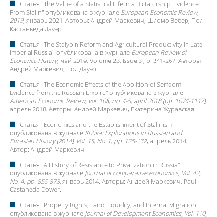
Статья "
The Value of a Statistical Life in a Dictatorship: Evidence
From Stalin
" опубликована в журнале
European Economic Review,
2019
, январь 2021. Авторы:
Андрей Маркевич
,
Шломо Вебер
, Пол
Кастаньеда Дауэр.
Статья "
The Stolypin Reform and Agricultural Productivity in Late
Imperial Russia
" опубликована в журнале
European Review of
Economic History
, май 2019, Volume 23, Issue 3 , p. 241-267. Авторы:
Андрей Маркевич
, Пол Дауэр.
Статья "
The Economic Effects of the Abolition of Serfdom:
Evidence from the Russian Empire
" опубликована в журнале
American Economic Review, vol. 108, no. 4-5, april 2018 (pp. 1074-1117)
,
апрель 2018. Авторы:
Андрей Маркевич
, Екатерина Журавская.
Статья "
Economics and the Establishment of Stalinism
"
опубликована в журнале
Kritika: Explorations in Russian and
Eurasian History (2014), Vol. 15, No. 1, pp. 125-132
, апрель 2014.
Автор:
Андрей Маркевич
.
Статья "
A History of Resistance to Privatization in Russia
"
опубликована в журнале
Journal of comparative economics, Vol. 42,
No. 4, pp. 855-873
, январь 2014. Авторы:
Андрей Маркевич
, Paul
Castaneda Dower.
Статья "
Property Rights, Land Liquidity, and Internal Migration
"
опубликована в журнале
Journal of Development Economics, Vol. 110,