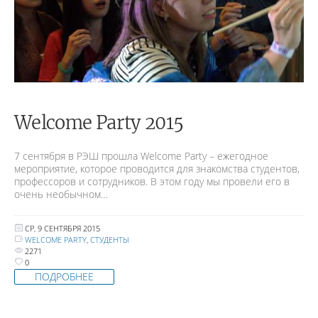
Welcome Party 2015
7 сентября в РЭШ прошла Welcome Party – ежегодное
мероприятие, которое проводится для знакомства студентов,
профессоров и сотрудников. В этом году мы провели его в
очень необычном…
СР, 9 СЕНТЯБРЯ 2015
WELCOME PARTY
,
СТУДЕНТЫ
2271
0
ПОДРОБНЕЕ