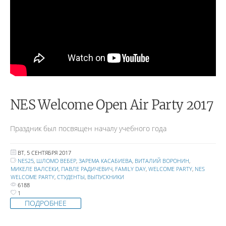
NES Welcome Open Air Party 2017
Праздник был посвящен началу учебного года
ВТ, 5 СЕНТЯБРЯ 2017
NES25
,
ШЛОМО ВЕБЕР
,
ЗАРЕМА КАСАБИЕВА
,
ВИТАЛИЙ ВОРОНИН
,
МИКЕЛЕ ВАЛСЕКИ
,
ПАВЛЕ РАДИЧЕВИЧ
,
FAMILY DAY
,
WELCOME PARTY
,
NES
WELCOME PARTY
,
СТУДЕНТЫ
,
ВЫПУСКНИКИ
6188
1
ПОДРОБНЕЕ