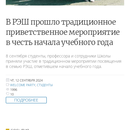
В РЭШ прошло традиционное
приветственное мероприятие
в честь начала учебного года
8 сентября студенты, профессора и сотрудники Школы
приняли участие в традиционном мероприятии посвящения
в семью РЭШ, отметившем начало учебного года.
ЧТ, 12 СЕНТЯБРЯ 2024
WELCOME PARTY
,
СТУДЕНТЫ
1996
10
ПОДРОБНЕЕ