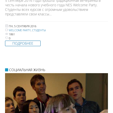
5 сентября 2016 года прошла традиционная вечеринка в
честь начала нового учебного года NES Welcome Party.
Студенты всех курсов с огромным удовольствием
представляли свои классы…
ПН, 5 СЕНТЯБРЯ 2016
WELCOME PARTY
,
СТУДЕНТЫ
1861
0
ПОДРОБНЕЕ
СОЦИАЛЬНАЯ ЖИЗНЬ