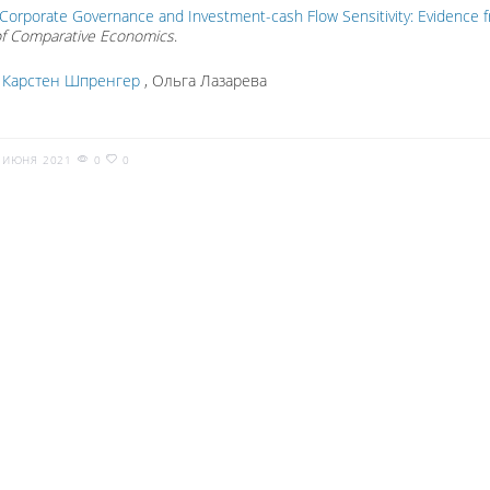
Corporate Governance and Investment-cash Flow Sensitivity: Evidence f
of Comparative Economics
.
:
Карстен Шпренгер
, Ольга Лазарева
 ИЮНЯ 2021
0
0