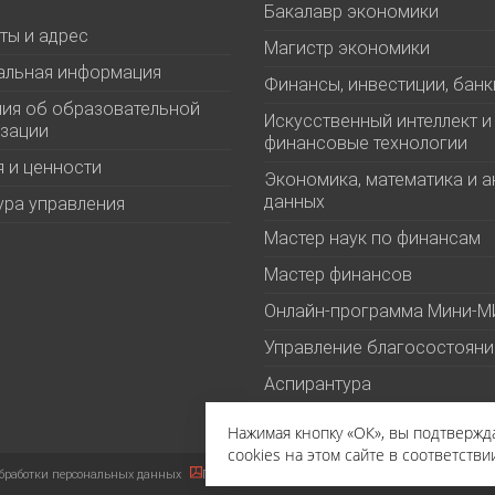
Бакалавр экономики
ты и адрес
Магистр экономики
альная информация
Финансы, инвестиции, банк
ия об образовательной
Искусственный интеллект и
зации
финансовые технологии
 и ценности
Экономика, математика и а
данных
ура управления
Мастер наук по финансам
Мастер финансов
Онлайн-программа Мини-
Управление благосостоян
Аспирантура
Нажимая кнопку «ОК», вы подтверж
cookies на этом сайте в соответстви
бработки персональных данных
Политика в отношении файлов cookies
Пользова