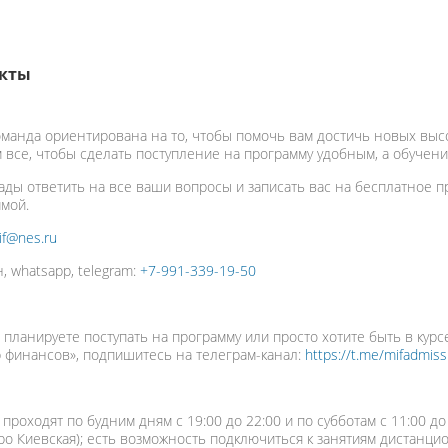
кты
манда ориентирована на то, чтобы помочь вам достичь новых высо
 все, чтобы сделать поступление на программу удобным, а обучен
ады ответить на все ваши вопросы и записать вас на бесплатное п
мой.
if@nes.ru
, whatsapp, telegram:
+7-991-339-19-50
 планируете поступать на программу или просто хотите быть в ку
 финансов», подпишитесь на телеграм-канал:
https://t.me/mifadmiss
проходят по будним дням с 19:00 до 22:00 и по субботам с 11:00 до 1
тро Киевская); есть возможность подключиться к занятиям дистанци