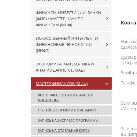
ФИНАНСЫ, ИНВЕСТИЦИИ, БАНКИ
(ФИБ) / МАСТЕР НАУК ПО
Конта
ФИНАНСАМ (МНФ)
ИСКУССТВЕННЫЙ ИНТЕЛЛЕКТ И
Наша ко
ФИНАНСОВЫЕ ТЕХНОЛОГИИ
сделаем
(ИИФТ)
Будем р
програм
ЭКОНОМИКА, МАТЕМАТИКА И
АНАЛИЗ ДАННЫХ (ЭМАД)
Email:
m
Телефон
МАСТЕР ФИНАНСОВ (МИФ)
ВЕЧЕРНЯЯ ПРОГРАММА «МАСТЕР
ФИНАНСОВ»
Если вы
«Мастер
ОНЛАЙН-ПРОГРАММА МИНИ-МИФ
ЗАПИСЬ НА ЭКСПРЕСС-ПРОГРАММЫ
Занятия 
ЗАПИСЬ НА ОТДЕЛЬНЫЕ КУРСЫ
д.2 (ме