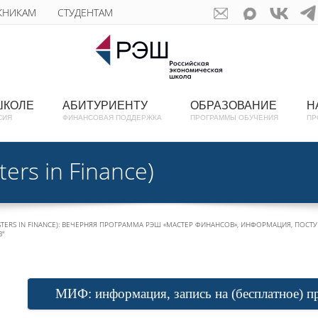
КНИКАМ
СТУДЕНТАМ
ШКОЛЕ
АБИТУРИЕНТУ
ОБРАЗОВАНИЕ
Н
СИЯ
ФИНАНСОВАЯ ПОДДЕРЖКА
ПРОГРАММЫ ОБУЧЕНИЯ
ПР
rs in Finance)
TERS IN FINANCE): ВЕЧЕРНЯЯ ПРОГРАММА РЭШ «МАСТЕР ФИНАНСОВ», ИНФОРМАЦИЯ, ПОС
В"
МИФ: информация, запись на (бесплатное) п