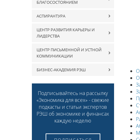
БЛАГОСОСТОЯНИЕМ
АСПИРАНТУРА
ЦЕНТР РАЗВИТИЯ КАРЬЕРЫ И
ЛИДЕРСТВА
ЦЕНТР ПИСЬМЕННОЙ И УСТНОЙ
КОММУНИКАЦИИ
БИЗНЕС-АКАДЕМИЯ РЭШ
О
О
З
З
Подписывайтесь на рассылку
П
«Экономика для всех» - свежие
С
подкасты и статьи экспертов
А
РЭШ об экономике и финансах
Р
каждую неделю
А
М
С
ПОДПИСАТЬСЯ