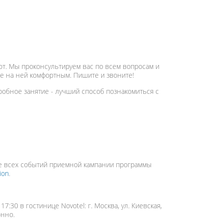
т. Мы проконсультируем вас по всем вопросам и
ие на ней комфортным. Пишите и звоните!
робное занятие - лучший способ познакомиться с
рсе всех событий приемной кампании программы
ion
.
7:30 в гостинице Novotel: г. Москва, ул. Киевская,
онно.