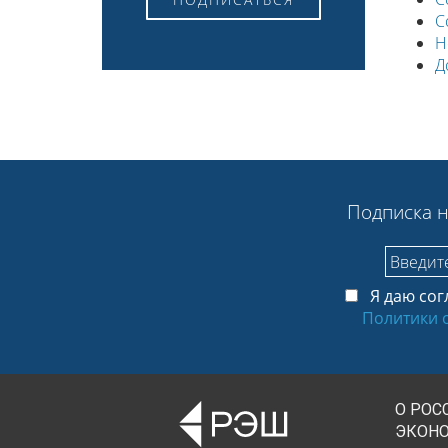
С
Н
Д
Подписка н
Я даю сог
Политики 
О РОС
ЭКОН