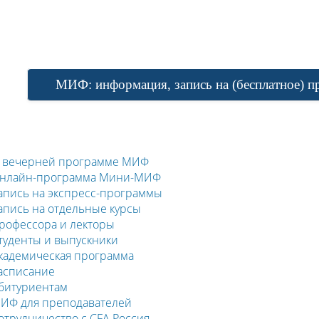
МИФ: информация, запись на (бесплатное) п
 вечерней программе МИФ
нлайн-программа Мини-МИФ
апись на экспресс-программы
апись на отдельные курсы
рофессора и лекторы
туденты и выпускники
кадемическая программа
асписание
битуриентам
ИФ для преподавателей
отрудничество с CFA Россия