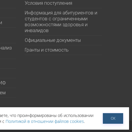
Условия поступления
Информация для абитуриентов и
студентов с ограниченными
и
возможностями здоровья и
инвалидов
Официальные документы
нализ
Гранты и стоимость
МИФ
ием
даете, что проинформированы об использовании
ОК
и с
Политикой в отношении файлов cookies
.
тельское соглашение