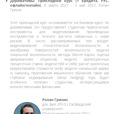
Деривативы: Прикладной курс (1 кредита, РУС,
офлайн/онлайн)
, 8 марта 2027 – 2 мая 2027, Ролан
Гринис
Этот прикладной курс основывается на базовом курсе по
деривативам. Он предоставляет студентам практические
инструменты для моделирования производных
инструментов и точного расчета связанных с ними
рисков. В число рассматриваемых тем входят:
моделирование стохастической волатильности и
калибровка поверхностей волатильности, модели
локальной волатильности, методы Монте-Карло, оценка
американских опционов, модели краткосрочных
процентных ставок, модели HJM и LMM, расчет различных
корректировок стоимости (xVA), модели начальной маржи
и, наконец, приложения машинного обучения, такие как
глубокое хеджирование (deep hedging). Курс будет
особенно полезен студентам, интересующимся
количественными финансами.
Ролан Гринис
док. фил. (Ph.D.) Оксфордский
университет
Приглашенный лектор РЭШ