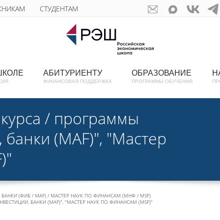
КНИКАМ
СТУДЕНТАМ
ШКОЛЕ
АБИТУРИЕНТУ
ОБРАЗОВАНИЕ
Н
СИЯ
ФИНАНСОВАЯ ПОДДЕРЖКА
ПРОГРАММЫ ОБУЧЕНИЯ
ПР
 курса / программы
 банки (МАF)", "Мастер
)"
БАНКИ (ФИБ / МАF) / МАСТЕР НАУК ПО ФИНАНСАМ (МНФ / MSF)
ВЕСТИЦИИ, БАНКИ (МАF)", "МАСТЕР НАУК ПО ФИНАНСАМ (MSF)"