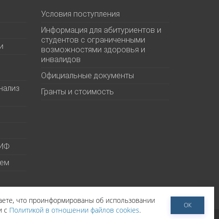
Условия поступления
Информация для абитуриентов и
студентов с ограниченными
и
возможностями здоровья и
инвалидов
Официальные документы
нализ
Гранты и стоимость
МИФ
ием
даете, что проинформированы об использовании
ОК
и с
Политикой в отношении файлов cookies
.
тельское соглашение