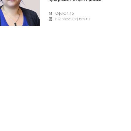
Офис: 1.16
okanaeva (at) nes.ru