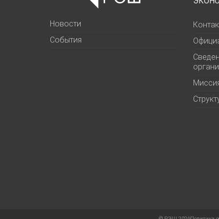
ЭКОН
Новости
Контак
События
Офици
Сведен
органи
Миссия
Структ
©
РЭШ 2026
Политика о