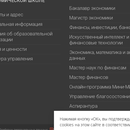
ОМИЧЕСКОЙ ШКОЛЕ
Бакалавр экономики
ты и адрес
Магистр экономики
альная информация
Финансы, инвестиции, банк
ия об образовательной
Искусственный интеллект и
зации
финансовые технологии
 и ценности
Экономика, математика и а
данных
ура управления
Мастер наук по финансам
Мастер финансов
Онлайн-программа Мини-
Управление благосостоян
Аспирантура
Нажимая кнопку «ОК», вы подтверж
cookies на этом сайте в соответстви
бработки персональных данных
Политика в отношении файлов cookies
Пользова