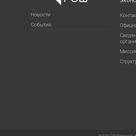
ЭКОН
Новости
Контак
События
Офици
Сведен
органи
Миссия
Структ
©
РЭШ 2026
Политика о