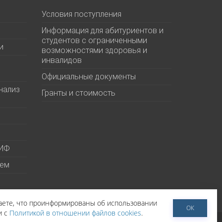
Условия поступления
Информация для абитуриентов и
студентов с ограниченными
и
возможностями здоровья и
инвалидов
Официальные документы
нализ
Гранты и стоимость
МИФ
ием
даете, что проинформированы об использовании
ОК
и с
Политикой в отношении файлов cookies
.
тельское соглашение