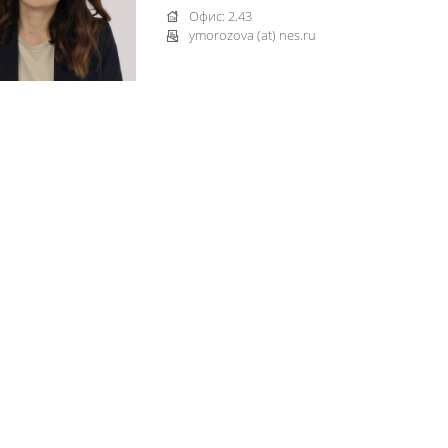
Офис: 2.43
ymorozova (at) nes.ru